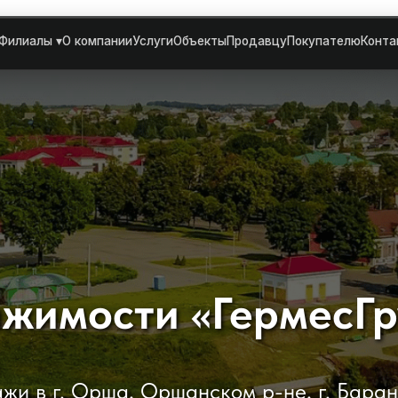
Филиалы ▾
О компании
Услуги
Объекты
Продавцу
Покупателю
Конта
ижимости «ГермесГ
и в г. Орша, Оршанском р-не, г. Барань,