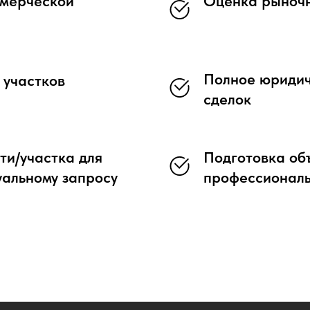
мерческой
Оценка рыночн
Полное юридич
 участков
сделок
и/участка для
Подготовка об
уальному запросу
профессионал