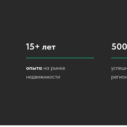
15+ лет
50
опыта
на рынке
успешн
недвижимости
регио