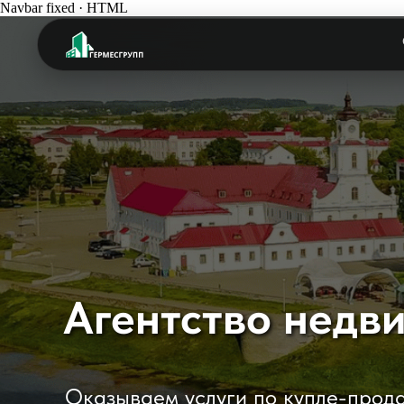
Navbar fixed · HTML
Агентство недв
Оказываем услуги по купле-продаж