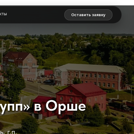
кты
Оставить заявку
рупп» в Орше
 г.п.