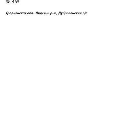
$
8 469
Гродненская обл., Лидский р-н., Дубровенский с/с